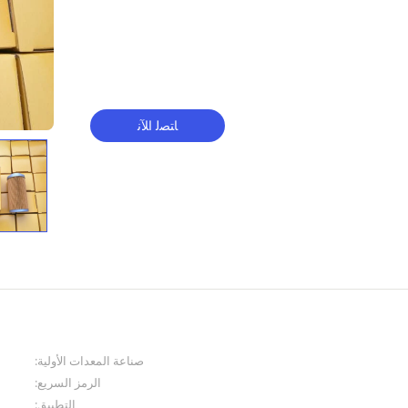
ﺎﺘﺼﻟ ﺍﻶﻧ
صناعة المعدات الأولية:
الرمز السريع:
التطبيق: