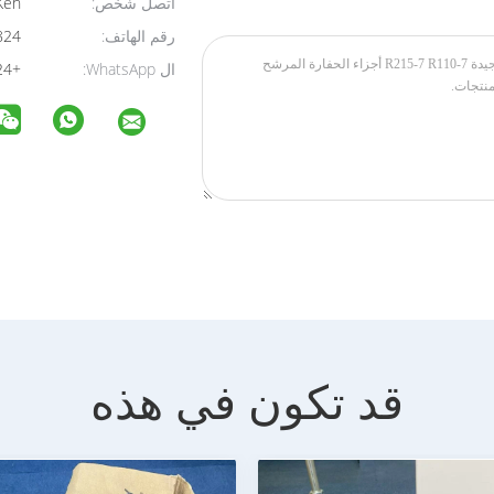
اتصل شخص:
Ken
رقم الهاتف:
18818408824
ال WhatsApp:
+8618818408824
قد تكون في هذه