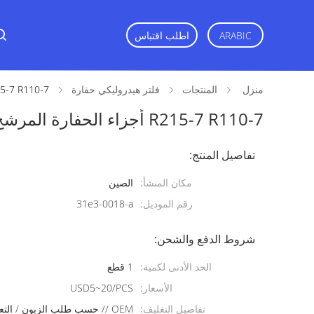
ARABIC
اطلب اقتباس
منزل
المنتجات
فلتر هيدروليكي حفارة
R215-7 R110-7 أجزاء الحفارة المرشح الهيدرولي
R215-7 R110-7 أجزاء الحفارة المرشح الهيدروليكي 31e3-0018-a
تفاصيل المنتج:
مكان المنشأ:
الصين
رقم الموديل:
31e3-0018-a
شروط الدفع والشحن:
الحد الأدنى لكمية:
1 قطع
الأسعار:
USD5~20/PCS
تفاصيل التغليف:
OEM // حسب طلب الزبون / التعبئة الخاصة