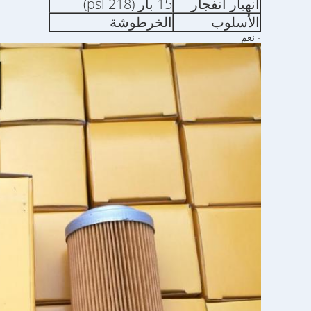
انهيار انفجار
15 بار (218 psi)
الأسلوب
الخرطوشة
- نعم