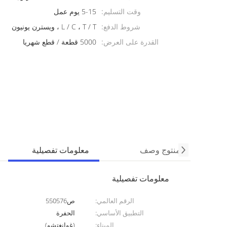
وقت التسليم:
5-15 يوم عمل
شروط الدفع:
L / C ، T / T ، ويسترن يونيون
القدرة على العرض:
5000 قطعة / قطع شهريا
منتوج وصف
معلومات تفصيلية
معلومات تفصيلية
الرقم العالمي:
ص550576
التطبيق الأساسي:
الحفرة
الميناء:
(غوانغتشو)