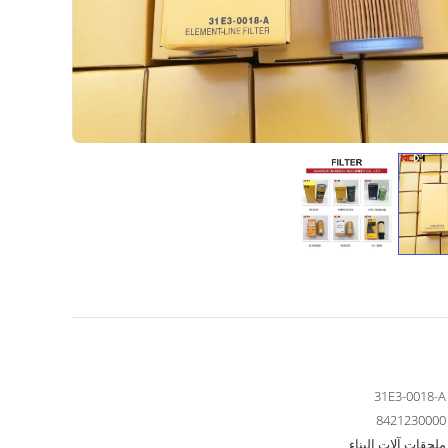
31E3-0018-A
8421230000
ملحقات آلات البناء