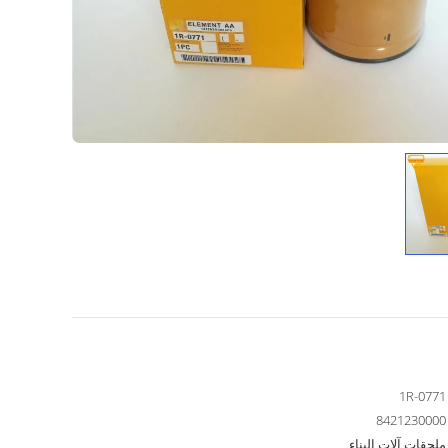
1R-0771
8421230000
ملحقات آلات البناء