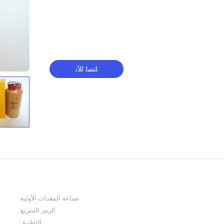
ﺎﺘﺼﻟ ﺍﻶﻧ
صناعة المعدات الأولية:
الرمز السريع:
التطبيق: