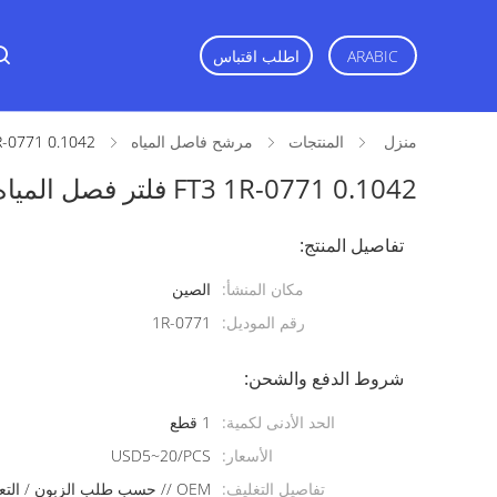
ARABIC
اطلب اقتباس
منزل
المنتجات
مرشح فاصل المياه
0.1042 FT3 1R-0771 فلتر فصل المياه للحفر
0.1042 FT3 1R-0771 فلتر فصل المياه للحفر
تفاصيل المنتج:
مكان المنشأ:
الصين
رقم الموديل:
1R-0771
شروط الدفع والشحن:
الحد الأدنى لكمية:
1 قطع
الأسعار:
USD5~20/PCS
تفاصيل التغليف:
OEM // حسب طلب الزبون / التعبئة الخاصة