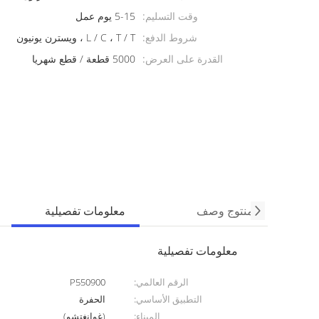
وقت التسليم:
5-15 يوم عمل
شروط الدفع:
L / C ، T / T ، ويسترن يونيون
القدرة على العرض:
5000 قطعة / قطع شهريا
منتوج وصف
معلومات تفصيلية
معلومات تفصيلية
الرقم العالمي:
P550900
التطبيق الأساسي:
الحفرة
الميناء:
(غوانغتشو)