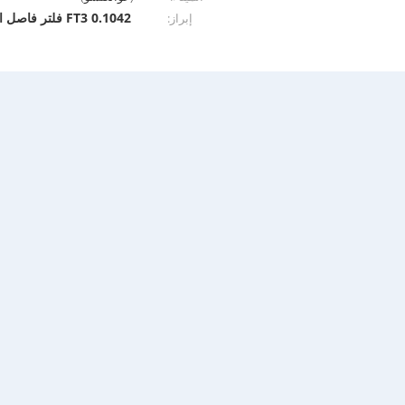
0.1042 FT3 فلتر فاصل المياه
إبراز: