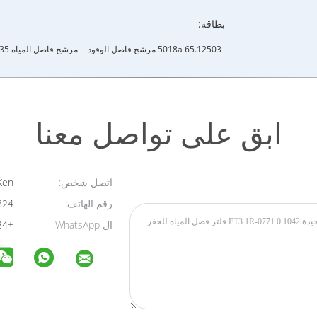
بطاقة:
65.12503 5018a مرشح فاصل الوقود
مرشح فاصل المياه P551435
ابق على تواصل معنا
اتصل شخص:
Ken
رقم الهاتف:
18818408824
ال WhatsApp:
+8618818408824