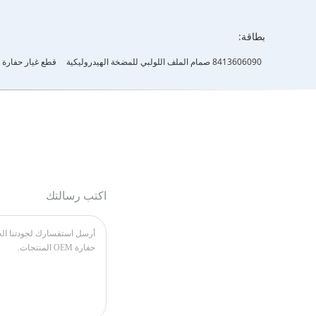
بطاقة:
8413606090 صمام الملف اللولبي للمضخة الهيدروليكية
قطع غيار حفارة J05E Kobelco
اكتب رسالتك