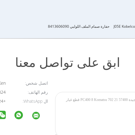
حفارة صمام الملف اللولبي 8413606090
ابق على تواصل معنا
اتصل شخص:
Ken
رقم الهاتف:
18818408824
ال WhatsApp:
+8618818408824