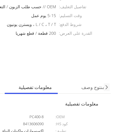
تفاصيل التغليف:
OEM // حسب طلب الزبون / التعبئة الخاصة
وقت التسليم:
5-15 يوم عمل
شروط الدفع:
L / C ، T / T ، ويسترن يونيون
القدرة على العرض:
200 قطعة / قطع شهريا
منتوج وصف
معلومات تفصيلية
معلومات تفصيلية
PC400-8
OEM:
كود HS:
8413606090
تطبيق:
اكسسوارات ماكينات البناء