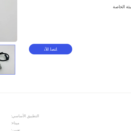
ﺎﺘﺼﻟ ﺍﻶﻧ
التطبيق الأساسي:
ميناء:
تعيين: