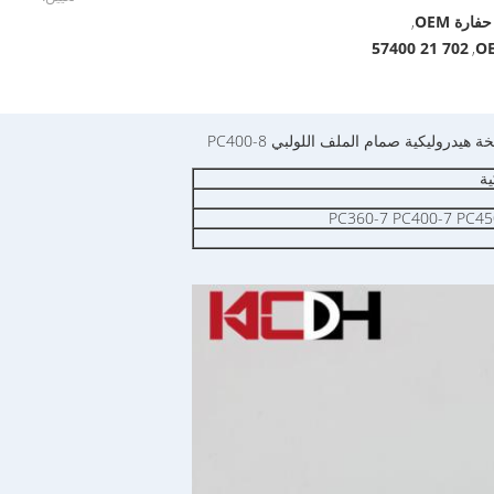
,
702 21 57400
,
ية