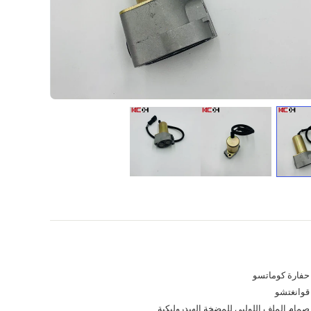
حفارة كوماتسو
قوانغتشو
صمام الملف اللولبي للمضخة الهيدروليكية