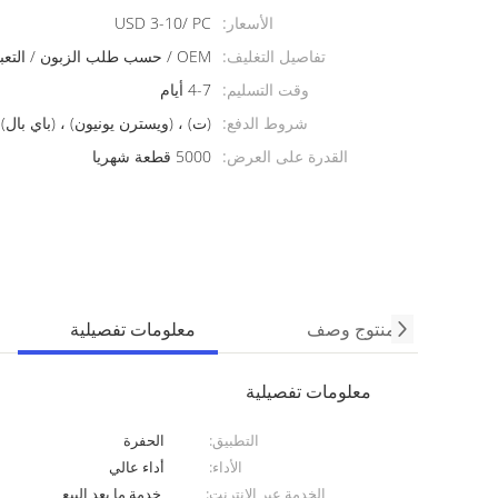
الأسعار:
USD 3-10/ PC
تفاصيل التغليف:
OEM / حسب طلب الزبون / التعبئة الخاصة
وقت التسليم:
4-7 أيام
شروط الدفع:
(ت) ، (ويسترن يونيون) ، (باي بال)
القدرة على العرض:
5000 قطعة شهريا
منتوج وصف
معلومات تفصيلية
معلومات تفصيلية
التطبيق:
الحفرة
الأداء:
أداء عالي
الخدمة عبر الإنترنت:
خدمة ما بعد البيع