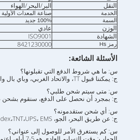
النقل
البر/البحر/الهواء
الخدمة
صناعة المعدات الأولية
السمة
100% جديد
الوزن
عادي
الشهادة
ISO9001
8421230000
رمز Hs
الأسئلة الشائعة:
س: ما هي شروط الدفع التي تقبلونها؟
ج: يمكننا قبول TT، والاتحاد الغربي، وباي بال والتحويل المصرفي وما إلى ذلك، بالإضافة إلى ألي بابا.
س: متى سيتم شحن طلبي؟
ج: بمجرد أن نحصل على الدفع، سنقوم بشحن 
س: أي شحن ستقدمونه؟
ج: عن طريق البحر، الجو، DHL،Fedex،TNT،UPS، EMS.
س: كم يستغرق الأمر للوصول إلى عنواني؟
الجواب: وقت التسليم العادي هو 5-7 أيام، اعتمادا على البلد الذي أنت فيه.