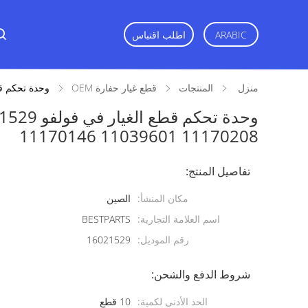
ARABIC
اطلب اقتباس
منزل
المنتجات
قطع غيار حفارة OEM
وحدة تحكم قطع الغيار في فولفو 29
11170208 11039601 11170146
تفاصيل المنتج:
مكان المنشأ:
الصين
اسم العلامة التجارية:
BESTPARTS
رقم الموديل:
16021529
شروط الدفع والشحن:
الحد الأدنى لكمية:
10 قطع