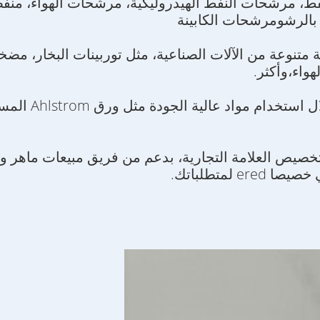
ط، مرشحات النفط الهيدروليكية، مرشحات الهواء، منف
بالرشومرشحات الكابينة
متنوعة من الآلات الصناعية، مثل توربينات البخار، مضخ
واء،وأكثر.
إضافة إلى ذلك، توفر أعمالنا خدمات OEM وتخصيص العلامة التجارية، بدعم من 
 لمتطلباتك.