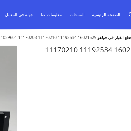
الصفحة الرئيسية
المنتجات
معلومات عنا
جولة في المعمل
160215 11192534 11170210 11170208 11039601 11170146
وحدة تحكم قطع الغيار في فولفو 16021529 11192534 11170210