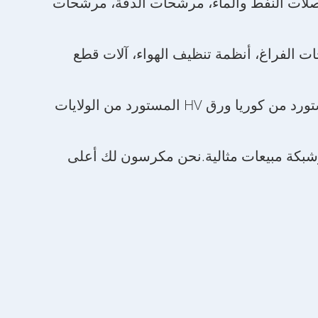
صلات النفط والماء، مرشحات الدقة، مرشحات
ات الفراغ، أنظمة تنظيف الهواء، آلات قطع
نحن نضمن استقرار ومدى عمر منتجاتنا من خلال استخدام مواد عالية الجودة مثل ورق Ahlstrom المستورد من كوريا ورق HV المستورد من الولايات
فريق مبيعات ماهر وشبكة مبيعات مثالية.نحن مكرسون لك أعلى