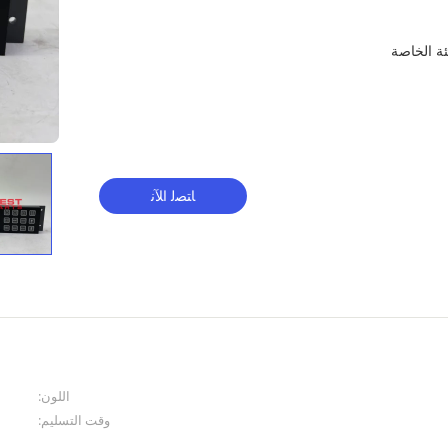
ﺎﺘﺼﻟ ﺍﻶﻧ
اللون:
وقت التسليم: