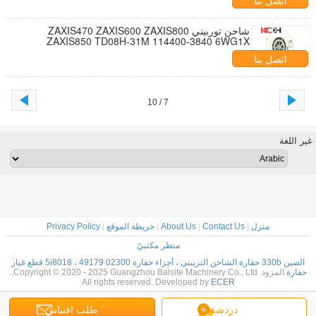
اتصل بنا
شاحن توربيني ZAXIS470 ZAXIS600 ZAXIS800
ZAXIS850 TD08H-31M 114400-3840 6WG1X
اتصل بنا
7 / 10
غير اللغة
منزل
|
Contact Us
|
About Us
|
خريطة الموقع
|
Privacy Policy
منظر مكتبيّ
الصين 330b حفارة الشاحن التربيني ، أجزاء حفارة 5i8018 ، 49179 02300 قطع غيار
حفارة
المزود. Copyright © 2020 - 2025 Guangzhou Baisite Machinery Co., Ltd..
All rights reserved. Developed by
ECER
دردشة
طلب اقتباس