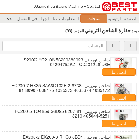
Guangzhou Baisite Machinery Co., Ltd.
الصفحة الرئيسية
منتجات
معلومات عنا
جولة في المعمل
>>
حفارة الشاحن التربيني
جودة
المزود.
(93)
شاحن توربيني S200G EC210B 56209880023
04294752KZ TCD2012L6 D6E
اتصل بنا
شاحن توربيني PC200-7 HX35 SAA6D102E-2 6738-
81-8090 4038475 4035373 4035374 4035172
3595157 4025330 PC200-8 HX35 S6D107
اتصل بنا
شاحن توربيني PC200-5 TO4B59 S6D95 6207-81-
8210 465044-5251
اتصل بنا
شاحن توربيني EX200-2 EX200-3 RHC6 6BD1