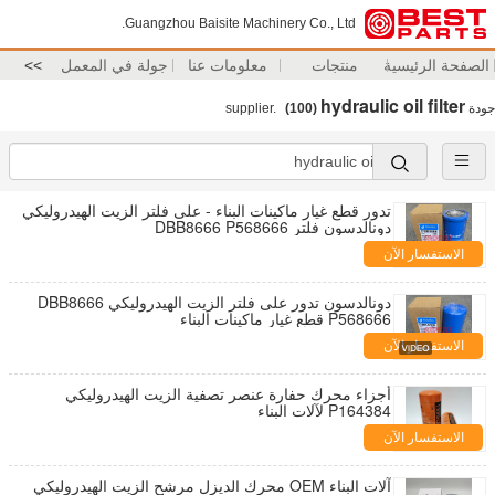
Guangzhou Baisite Machinery Co., Ltd.
الصفحة الرئيسية
منتجات
معلومات عنا
جولة في المعمل
>>
hydraulic oil filter
جودة
supplier.
(100)
تدور قطع غيار ماكينات البناء - على فلتر الزيت الهيدروليكي
دونالدسون فلتر DBB8666 P568666
الاستفسار الآن
دونالدسون تدور على فلتر الزيت الهيدروليكي DBB8666
P568666 قطع غيار ماكينات البناء
الاستفسار الآن
أجزاء محرك حفارة عنصر تصفية الزيت الهيدروليكي
P164384 لآلات البناء
الاستفسار الآن
آلات البناء OEM محرك الديزل مرشح الزيت الهيدروليكي