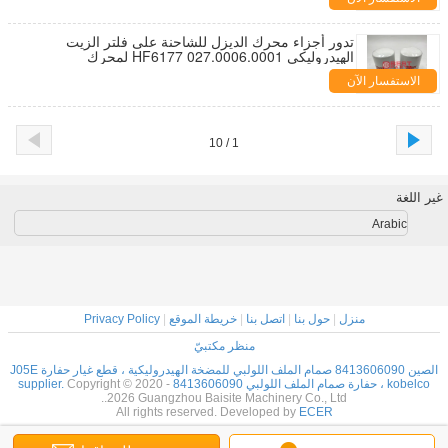
تدور أجزاء محرك الديزل للشاحنة على فلتر الزيت
الهيدروليكي 027.0006.0001 HF6177 لمحرك
FLEETGUARD
الاستفسار الآن
1 / 10
غير اللغة
Arabic
منزل
|
حول بنا
|
اتصل بنا
|
خريطة الموقع
|
Privacy Policy
منظر مكتبيّ
الصين 8413606090 صمام الملف اللولبي للمضخة الهيدروليكية ، قطع غيار حفارة J05E
kobelco ، حفارة صمام الملف اللولبي 8413606090 supplier.
Copyright © 2020 -
2026 Guangzhou Baisite Machinery Co., Ltd..
All rights reserved. Developed by
ECER